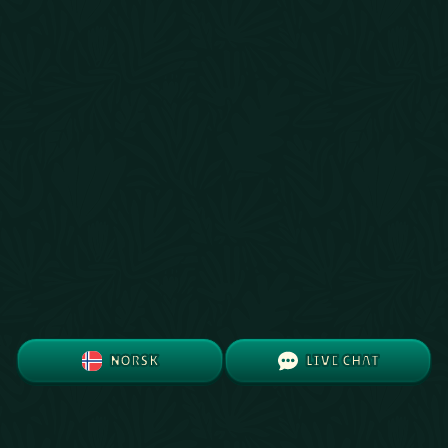
NORSK
LIVE CHAT