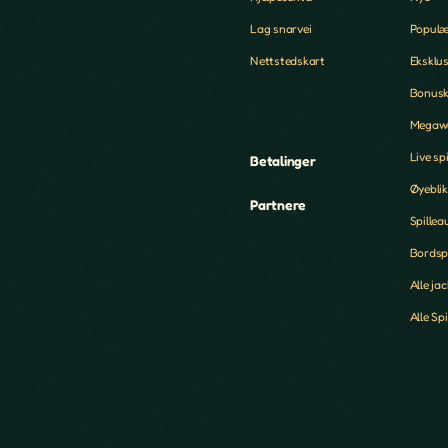
Lag snarvei
Populæ
Nettstedskart
Eksklus
Bonusk
Megaw
Live spi
Betalinger
Øyeblik
Partnere
Spille
Bordspi
Alle ja
Alle Spi