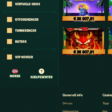
VIRTUELLE ODDS
€ 38 807,81
UTFORDRINGER
NY
TURNERINGER
BUTIKK
€ 38 807,81
VIP NIVÅER
NORSK
HJELPESENTER
Generell info
Casin
Om oss
Topp
Hjelpesenter
Nye