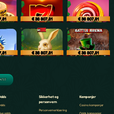
7,81
€ 38 807,81
€ 38 807,81
NY
7,81
€ 38 807,81
€ 38 807,81
HAT
Odds
Sikkerhet og
Kampanjer
personvern
dds
Casino kampanjer
Personvernerklæring
ive odds
Odds kampanjer