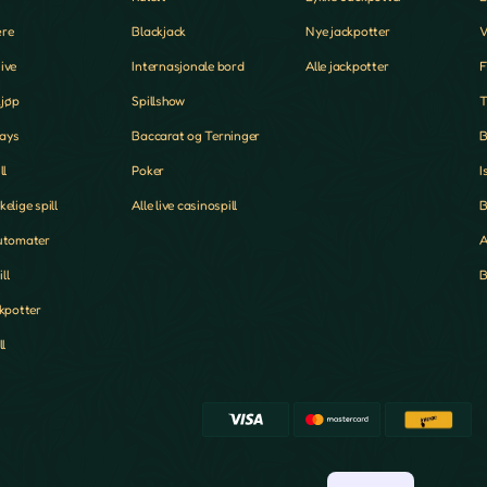
re
Blackjack
Nye jackpotter
V
ive
Internasjonale bord
Alle jackpotter
F
jøp
Spillshow
T
ays
Baccarat og Terninger
B
ll
Poker
I
kelige spill
Alle live casinospill
B
automater
A
ll
B
ckpotter
ll