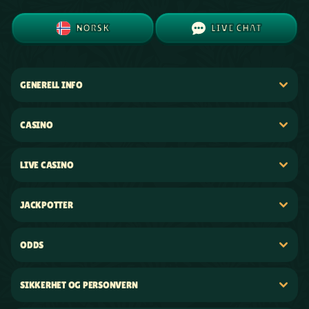
NORSK
LIVE CHAT
GENERELL INFO
CASINO
LIVE CASINO
JACKPOTTER
ODDS
SIKKERHET OG PERSONVERN