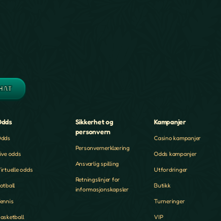
HAT
Odds
Sikkerhet og
Kampanjer
personvern
dds
Casino kampanjer
Personvernerklæring
ive odds
Odds kampanjer
Ansvarlig spilling
irtuelle odds
Utfordringer
Retningslinjer for
otball
Butikk
informasjonskapsler
ennis
Turneringer
asketball
VIP