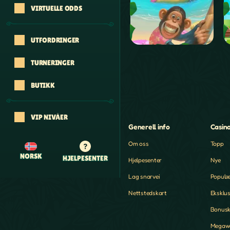
VIRTUELLE ODDS
UTFORDRINGER
TURNERINGER
BUTIKK
VIP NIVÅER
Generell info
Casin
Om oss
Topp
NORSK
HJELPESENTER
Hjelpesenter
Nye
Lag snarvei
Populæ
Nettstedskart
Eksklus
Bonusk
Megaw