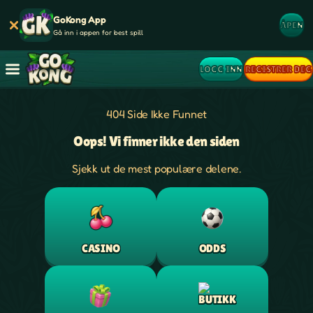
GoKong App
ÅPEN
Gå inn i appen for best spill
LOGG INN
REGISTRER DEG
404 Side Ikke Funnet
Oops! Vi finner ikke den siden
Sjekk ut de mest populære delene.
CASINO
ODDS