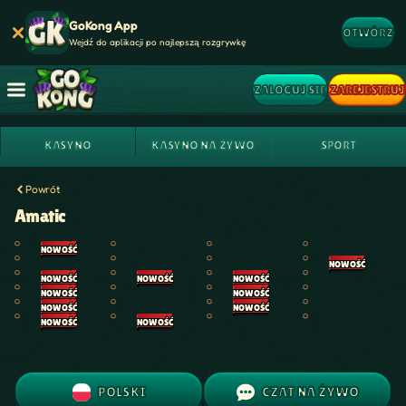
GoKong App
OTWÓRZ
Wejdź do aplikacji po najlepszą rozgrywkę
ZALOGUJ SIĘ
ZAREJESTRUJ
KASYNO
KASYNO NA ŻYWO
SPORT
Powrót
Amatic
NOWOŚĆ
NOWOŚĆ
NOWOŚĆ
NOWOŚĆ
NOWOŚĆ
NOWOŚĆ
NOWOŚĆ
NOWOŚĆ
NOWOŚĆ
NOWOŚĆ
NOWOŚĆ
POLSKI
CZAT NA ŻYWO