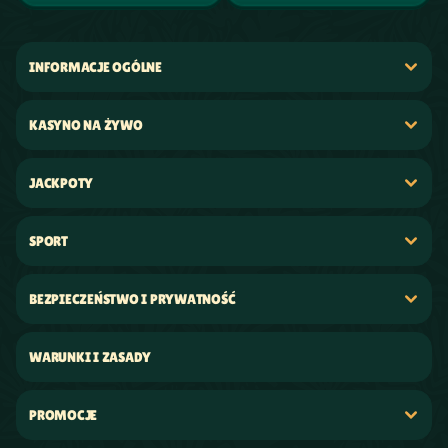
INFORMACJE OGÓLNE
KASYNO NA ŻYWO
JACKPOTY
SPORT
BEZPIECZEŃSTWO I PRYWATNOŚĆ
WARUNKI I ZASADY
PROMOCJE