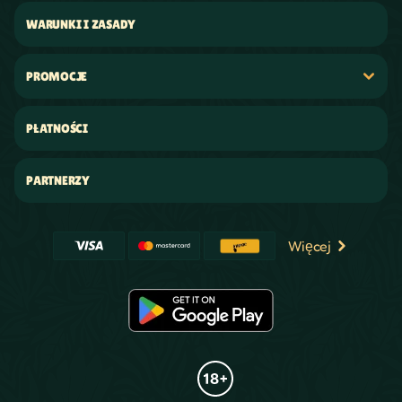
WARUNKI I ZASADY
PROMOCJE
PŁATNOŚCI
PARTNERZY
Więcej