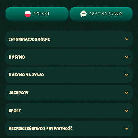
POLSKI
CZAT NA ŻYWO
INFORMACJE OGÓLNE
KASYNO
KASYNO NA ŻYWO
JACKPOTY
SPORT
BEZPIECZEŃSTWO I PRYWATNOŚĆ