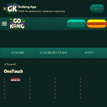
GoKong App
OTWÓRZ
Wejdź do aplikacji po najlepszą rozgrywkę
ZALOGUJ SIĘ
ZAREJESTRUJ
KASYNO
KASYNO NA ŻYWO
SPORT
Powrót
OneTouch
NOWOŚĆ