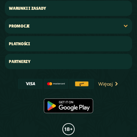
WARUNKI I ZASADY
PROMOCJE
PŁATNOŚCI
PARTNERZY
Więcej