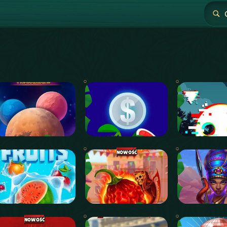
NOWOŚĆ
NOWOŚĆ