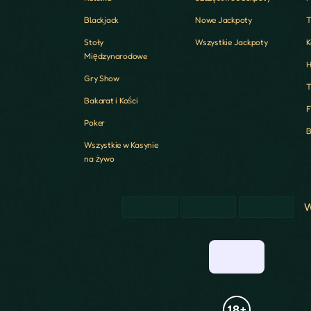
Blackjack
Nowe Jackpoty
T
Stoły
Wszystkie Jackpoty
K
Międzynarodowe
H
Gry Show
T
Bakarat i Kości
F
Poker
B
Wszystkie w Kasynie
na żywo
W