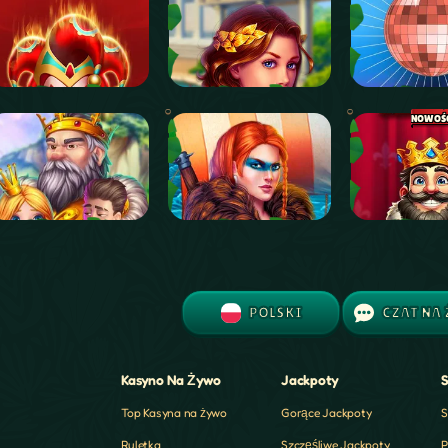
NOWOŚ
POLSKI
CZAT NA
Kasyno Na Żywo
Jackpoty
S
Top Kasyna na żywo
Gorące Jackpoty
S
Ruletka
Szczęśliwe Jackpoty
P