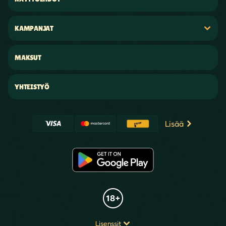
KAMPANJAT
MAKSUT
YHTEISTYÖ
Lisää
Lisenssit