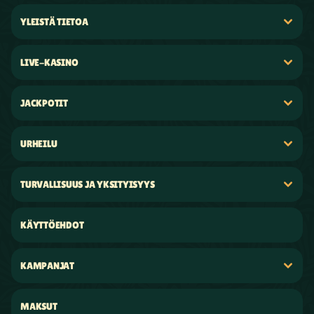
YLEISTÄ TIETOA
LIVE-KASINO
JACKPOTIT
URHEILU
TURVALLISUUS JA YKSITYISYYS
KÄYTTÖEHDOT
KAMPANJAT
MAKSUT