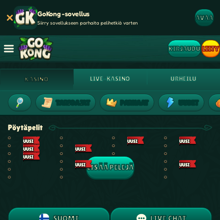
GoKong -sovellus
AVAA
Siirry sovellukseen parhaita pelihetkiä varten
KIRJAUDU
LIITY
LIVE-KASINO
URHEILU
KASINO
TARJOAJAT
PARHAAT
UUDET
Pöytäpelit
UUSI
UUSI
UUSI
UUSI
UUSI
UUSI
UUSI
UUSI
LISÄÄ PELEJÄ
SUOMI
LIVE CHAT