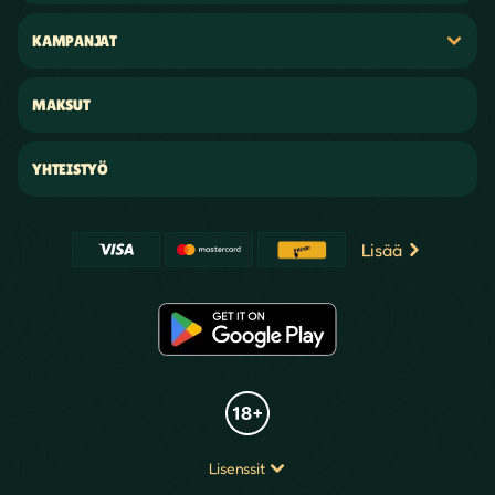
KAMPANJAT
MAKSUT
YHTEISTYÖ
Lisää
Lisenssit