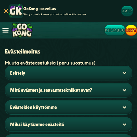
GoKong -sovellus
AVAA
Siirry sovellukseen parhaita pelihetkiä varten
KIRJAUDU
LIITY
Evästeilmoitus
Muuta evästeasetuksia (peru suostumus)
Esittely
Mitä evästeet ja seurantatekniikat ovat?
Evästeiden käyttömme
Miksi käytämme evästeitä