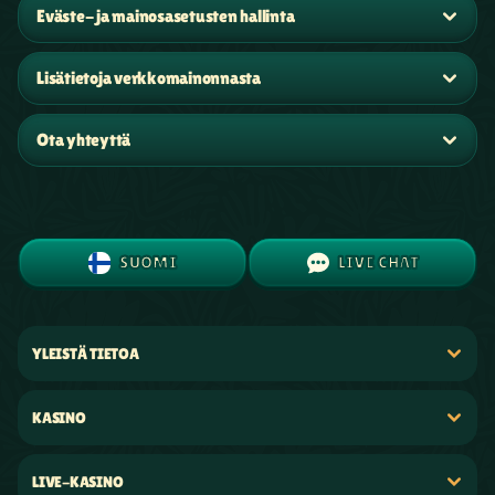
Eväste- ja mainosasetusten hallinta
Lisätietoja verkkomainonnasta
Ota yhteyttä
SUOMI
LIVE CHAT
YLEISTÄ TIETOA
KASINO
LIVE-KASINO