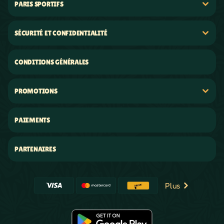
PARIS SPORTIFS
SÉCURITÉ ET CONFIDENTIALITÉ
CONDITIONS GÉNÉRALES
PROMOTIONS
PAIEMENTS
PARTENAIRES
Plus