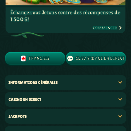
Échangez vos Jetons contre des récompenses de
1 500 $!
COMMENCER
FRANÇAIS
CLAVARDAGE EN DIRECT
INFORMATIONS GÉNÉRALES
CASINO EN DIRECT
JACKPOTS