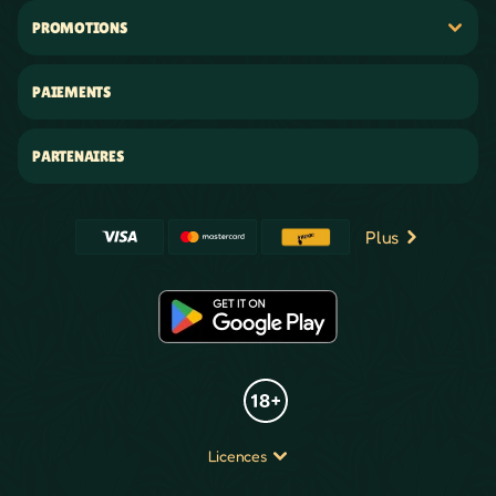
PROMOTIONS
PAIEMENTS
PARTENAIRES
Plus
Licences