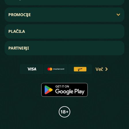
PROMOCIJE
PLAČILA
PARTNERJI
Več