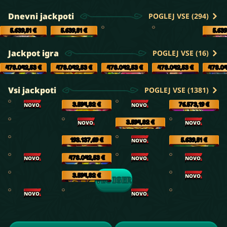
Dnevni jackpoti
POGLEJ VSE (294)
5.639,51 €
5.639,51 €
5.639
NOVO
Jackpot igra
POGLEJ VSE (16)
478.042,53 €
478.042,53 €
478.042,53 €
478.042,53 €
478.04
Vsi jackpoti
POGLEJ VSE (1381)
3.594,82 €
76.573,19 €
NOVO
NOVO
NOVO
3.594,82 €
NOVO
NOVO
193.137,69 €
5.639,51 €
NOVO
478.042,53 €
NOVO
NOVO
NOVO
3.594,82 €
NOVO
NOVO
VEČ IGER
NOVO
NOVO