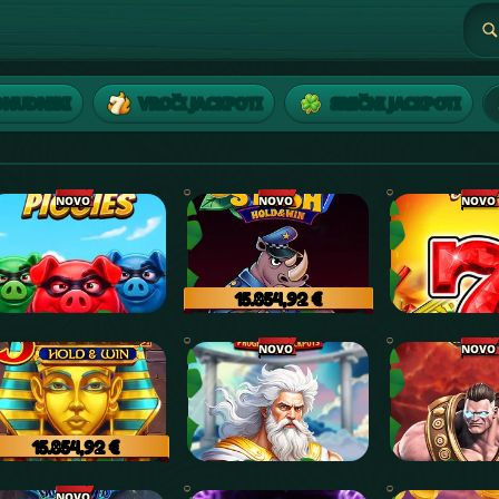
ONUDNIKI
VROČI JACKPOTI
SREČNI JACKPOTI
NOVO
NOVO
NOVO
15.854,92 €
NOVO
NOVO
15.854,92 €
NOVO