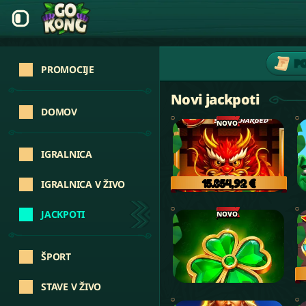
P
PROMOCIJE
Novi jackpoti
DOMOV
NOVO
IGRALNICA
15.854,92 €
IGRALNICA V ŽIVO
JACKPOTI
NOVO
ŠPORT
STAVE V ŽIVO