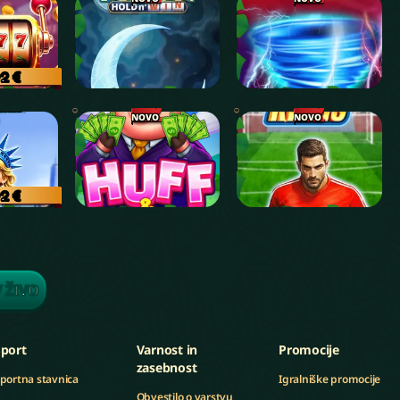
92 €
NOVO
NOVO
92 €
V ŽIVO
Šport
Varnost in
Promocije
zasebnost
portna stavnica
Igralniške promocije
Obvestilo o varstvu