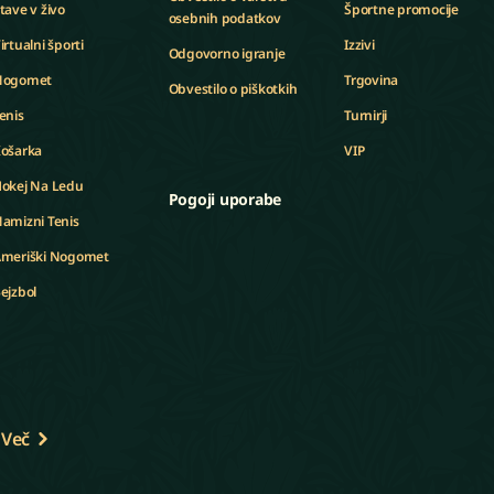
tave v živo
Športne promocije
osebnih podatkov
irtualni športi
Izzivi
Odgovorno igranje
Nogomet
Trgovina
Obvestilo o piškotkih
enis
Turnirji
ošarka
VIP
okej Na Ledu
Pogoji uporabe
amizni Tenis
meriški Nogomet
ejzbol
Več