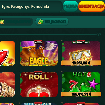
PRIJAVA
REGISTRACIJA
Igre, Kategorije, Ponudniki
NOVI JACKPOTI
VSI JACKPOTI
NOVO
NOVO
18.951,22 €
NOVO
156.416,91 €
NOVO
NOVO