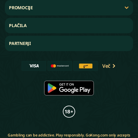
PROMOCIJE
PLAČILA
PARTNERJI
Več
Gambling can be addictive. Play responsibly.
GoKong.com
only accepts