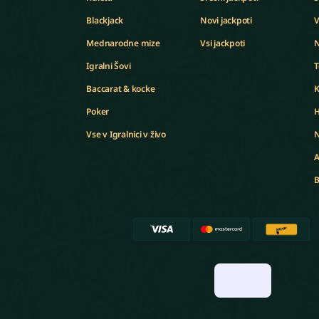
Blackjack
Novi jackpoti
V
Mednarodne mize
Vsi jackpoti
Igralni Šovi
T
Baccarat & kocke
K
Poker
H
Vse v Igralnici v živo
N
A
B