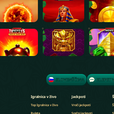
NOVO
NOVO
SLOVENŠČINA
KLEPET 
Igralnica v živo
Jackpoti
Top Igralnica v živo
Vroči jackpoti
Š
Ruleta
Srečni jackpoti
S