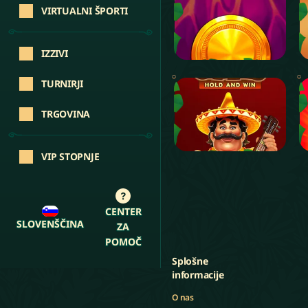
VIRTUALNI ŠPORTI
IZZIVI
TURNIRJI
TRGOVINA
VIP STOPNJE
CENTER
SLOVENŠČINA
ZA
POMOČ
Splošne
informacije
O nas