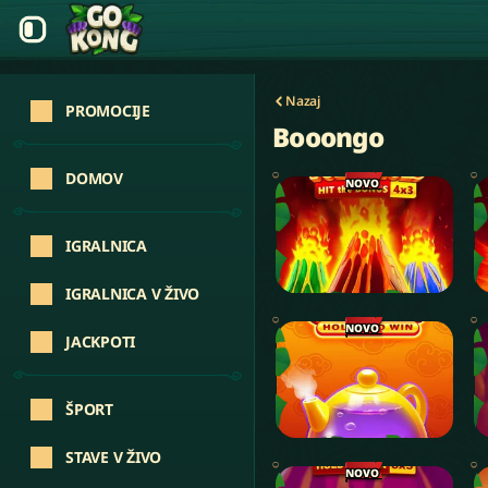
Nazaj
PROMOCIJE
Booongo
DOMOV
NOVO
IGRALNICA
IGRALNICA V ŽIVO
NOVO
JACKPOTI
ŠPORT
STAVE V ŽIVO
NOVO