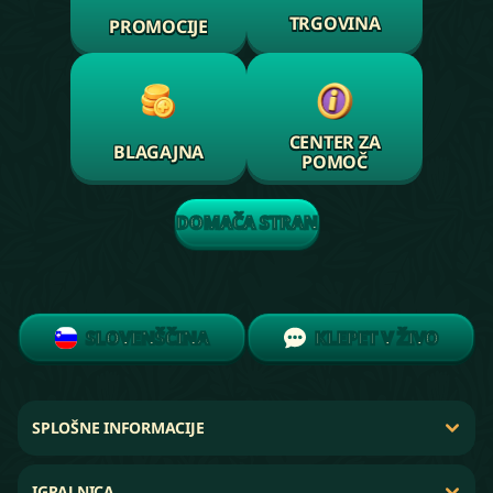
TRGOVINA
PROMOCIJE
CENTER ZA
BLAGAJNA
POMOČ
DOMAČA STRAN
SLOVENŠČINA
KLEPET V ŽIVO
SPLOŠNE INFORMACIJE
IGRALNICA