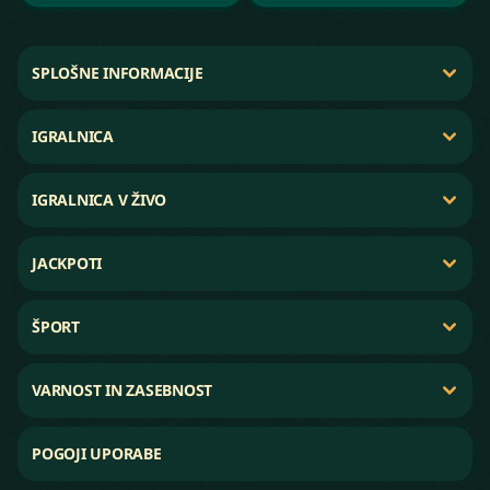
SPLOŠNE INFORMACIJE
IGRALNICA
IGRALNICA V ŽIVO
JACKPOTI
ŠPORT
VARNOST IN ZASEBNOST
POGOJI UPORABE