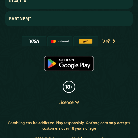
PLAČILA
PARTNERJI
Več
Licence
Gambling can be addictive. Play responsibly.
GoKong.com
only accepts
customers over 18 years of age