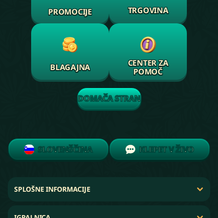
TRGOVINA
PROMOCIJE
CENTER ZA
BLAGAJNA
POMOČ
DOMAČA STRAN
SLOVENŠČINA
KLEPET V ŽIVO
SPLOŠNE INFORMACIJE
IGRALNICA