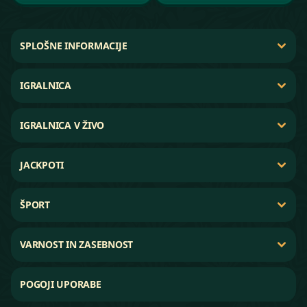
SPLOŠNE INFORMACIJE
IGRALNICA
IGRALNICA V ŽIVO
JACKPOTI
ŠPORT
VARNOST IN ZASEBNOST
POGOJI UPORABE