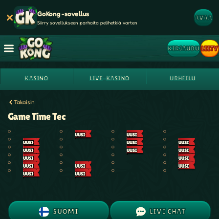
GoKong -sovellus
AVAA
Siirry sovellukseen parhaita pelihetkiä varten
KIRJAUDU
LIITY
KASINO
LIVE-KASINO
URHEILU
Takaisin
Game Time Tec
UUSI
UUSI
UUSI
UUSI
UUSI
UUSI
UUSI
UUSI
UUSI
UUSI
UUSI
UUSI
UUSI
UUSI
UUSI
SUOMI
LIVE CHAT