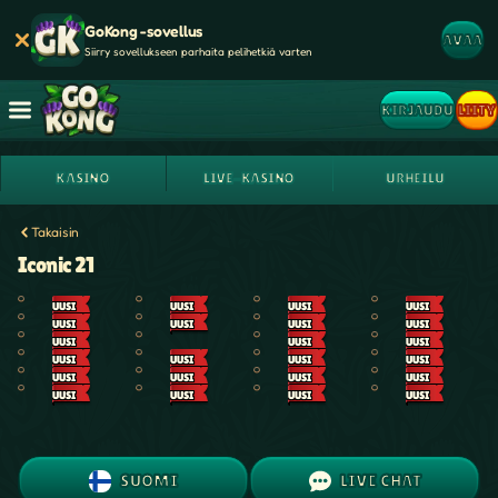
GoKong -sovellus
AVAA
Siirry sovellukseen parhaita pelihetkiä varten
KIRJAUDU
LIITY
KASINO
LIVE-KASINO
URHEILU
Takaisin
Iconic 21
UUSI
UUSI
UUSI
UUSI
UUSI
UUSI
UUSI
UUSI
UUSI
UUSI
UUSI
UUSI
UUSI
UUSI
UUSI
UUSI
UUSI
UUSI
UUSI
UUSI
UUSI
UUSI
UUSI
SUOMI
LIVE CHAT