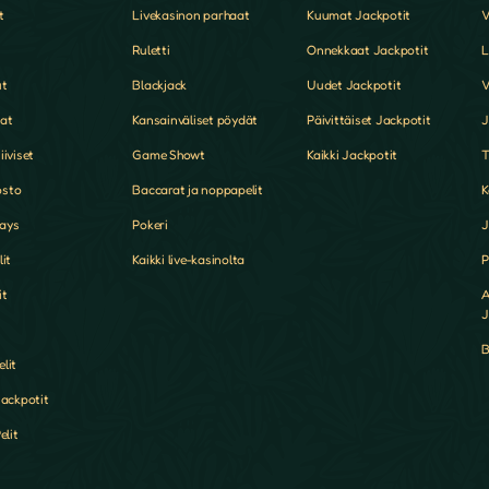
t
Livekasinon parhaat
Kuumat Jackpotit
V
Ruletti
Onnekkaat Jackpotit
L
ut
Blackjack
Uudet Jackpotit
V
at
Kansainväliset pöydät
Päivittäiset Jackpotit
J
iiviset
Game Showt
Kaikki Jackpotit
T
osto
Baccarat ja noppapelit
K
ays
Pokeri
J
lit
Kaikki live-kasinolta
P
it
A
J
B
lit
Jackpotit
elit