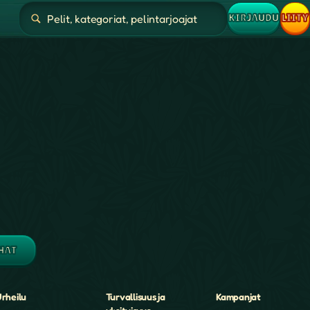
KIRJAUDU
LIITY
Pelit, kategoriat, pelintarjoajat
HAT
rheilu
Turvallisuus ja
Kampanjat