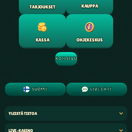
KAUPPA
TARJOUKSET
OHJEKESKUS
KASSA
KOTISIVU
SUOMI
LIVE CHAT
YLEISTÄ TIETOA
LIVE-KASINO