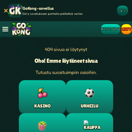
GoKong -sovellus
AVAA
Siirry sovellukseen parhaita pelihetkiä varten
KIRJAUDU
LIITY
404 sivua ei löytynyt
Oho! Emme löytäneet sivua
Tutustu suosituimpiin osioihin.
KASINO
URHEILU