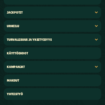
JACKPOTIT
URHEILU
TURVALLISUUS JA YKSITYISYYS
KÄYTTÖEHDOT
KAMPANJAT
MAKSUT
YHTEISTYÖ