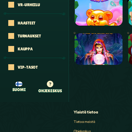
VR-URHEILU
HAASTEET
TURNAUKSET
KAUPPA
VIP-TASOT
SUOMI
OHJEKESKUS
Yleistä tietoa
Tietoa meistä
Ohjekeskus