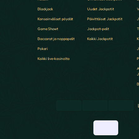
Blackjack
Uudet Jackpotit
V
Kansainväliset pöydät
Päivittäiset Jackpotit
J
Game Showt
Jackpot-pelit
T
Baccarat ja noppapelit
Kaikki Jackpotit
K
Pokeri
J
Kaikki live-kasinolta
P
A
J
B