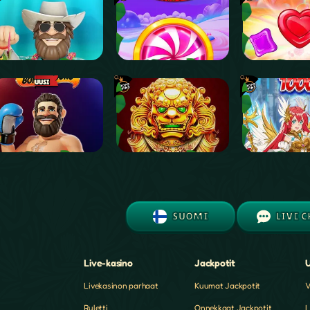
UUSI
SUOMI
LIVE C
Live-kasino
Jackpotit
U
Livekasinon parhaat
Kuumat Jackpotit
V
Ruletti
Onnekkaat Jackpotit
L