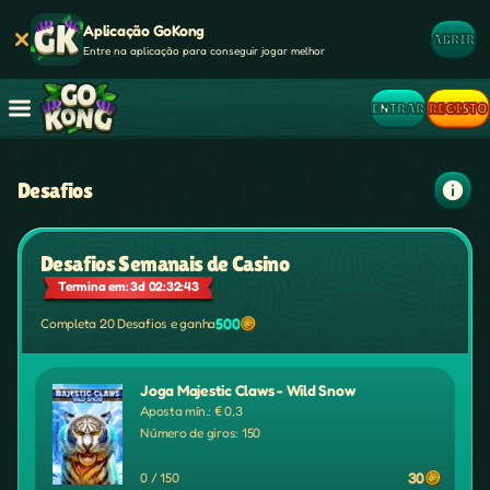
Aplicação GoKong
ABRIR
Entre na aplicação para conseguir jogar melhor
ENTRAR
REGISTO
Desafios
Desafios Semanais de Casino
Termina em:
3d 02:32:43
500
Completa 20 Desafios e ganha
Joga Majestic Claws - Wild Snow
Aposta mín.:
€ 0,3
Número de giros:
150
30
0
/ 150