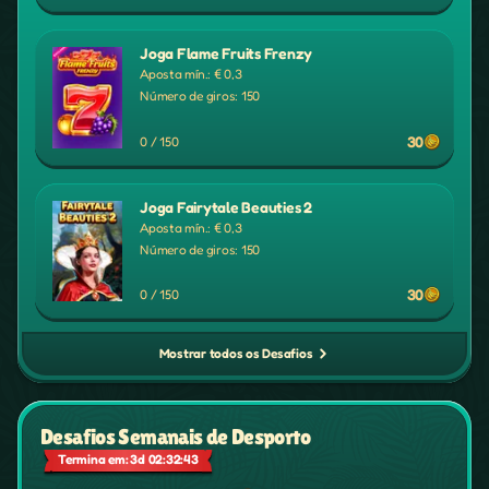
Joga Flame Fruits Frenzy
Aposta mín.:
€ 0,3
Número de giros:
150
30
0
/ 150
Joga Fairytale Beauties 2
Aposta mín.:
€ 0,3
Número de giros:
150
30
0
/ 150
Mostrar todos os Desafios
Desafios Semanais de Desporto
Termina em:
3d 02:32:43