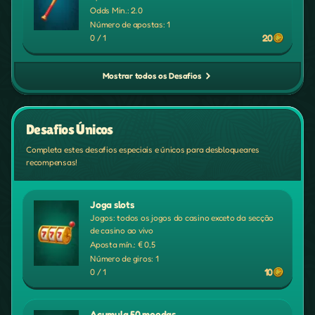
Odds Min.:
2.0
Número de apostas:
1
20
0
/ 1
Mostrar todos os Desafios
Desafios Únicos
Completa estes desafios especiais e únicos para desbloqueares
recompensas!
Joga slots
Jogos: todos os jogos do casino exceto da secção
de casino ao vivo
Aposta mín.: € 0,5
Número de giros: 1
10
0
/ 1
Acumula 50 moedas