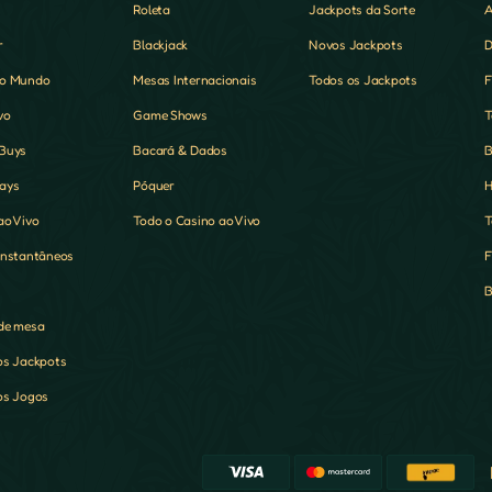
Roleta
Jackpots da Sorte
A
r
Blackjack
Novos Jackpots
D
do Mundo
Mesas Internacionais
Todos os Jackpots
F
vo
Game Shows
T
Buys
Bacará & Dados
B
ays
Póquer
H
ao Vivo
Todo o Casino ao Vivo
T
Instantâneos
F
B
de mesa
os Jackpots
os Jogos