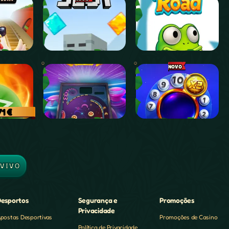
NOVO
71 €
 VIVO
esportos
Segurança e
Promoções
Privacidade
postas Desportivas
Promoções de Casino
Política de Privacidade