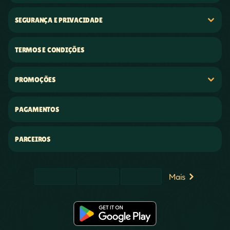
SEGURANÇA E PRIVACIDADE
TERMOS E CONDIÇÕES
PROMOÇÕES
PAGAMENTOS
PARCEIROS
Mais