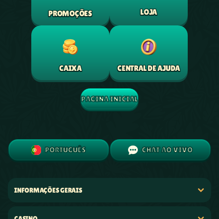
LOJA
PROMOÇÕES
CENTRAL DE AJUDA
CAIXA
PAGINA INICIAL
PORTUGUÊS
CHAT AO VIVO
INFORMAÇÕES GERAIS
CASINO