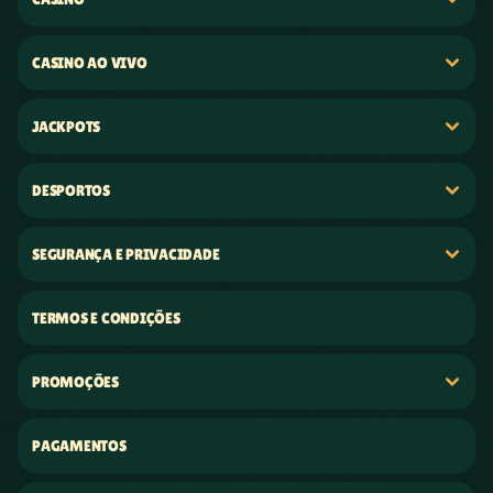
CASINO AO VIVO
JACKPOTS
DESPORTOS
SEGURANÇA E PRIVACIDADE
TERMOS E CONDIÇÕES
PROMOÇÕES
PAGAMENTOS