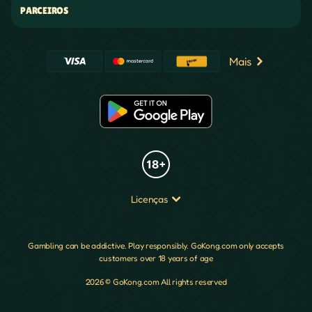
PARCEIROS
Mais
Licenças
Gambling can be addictive. Play responsibly.
GoKong.com
only accepts
customers over 18 years of age
2026 ©
GoKong.com
All rights reserved