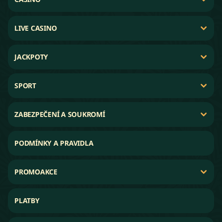
LIVE CASINO
JACKPOTY
SPORT
ZABEZPEČENÍ A SOUKROMÍ
PODMÍNKY A PRAVIDLA
PROMOAKCE
PLATBY