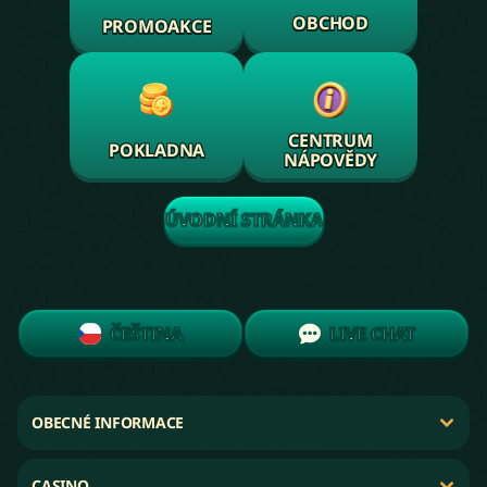
OBCHOD
PROMOAKCE
CENTRUM
POKLADNA
NÁPOVĚDY
ÚVODNÍ STRÁNKA
ČEŠTINA
LIVE CHAT
OBECNÉ INFORMACE
CASINO