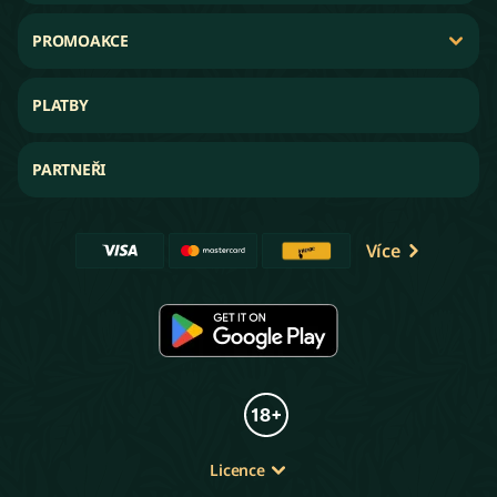
PROMOAKCE
PLATBY
PARTNEŘI
Více
Licence