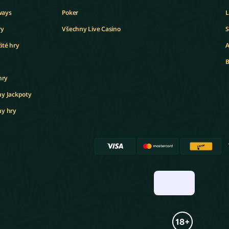
ays
Poker
L
ry
Všechny Live Casino
S
té hry
A
B
hry
y Jackpoty
ny hry