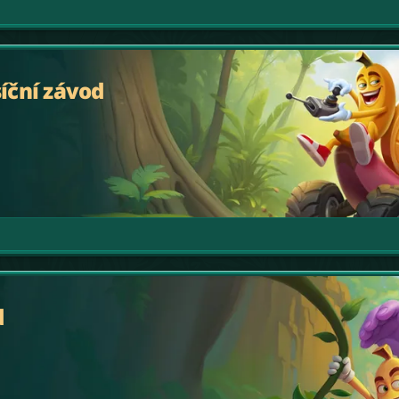
íční závod
d