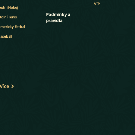
VIP
ední Hokej
Podmínky a
tolní Tenis
pravidla
mericky Fotbal
aseball
Více