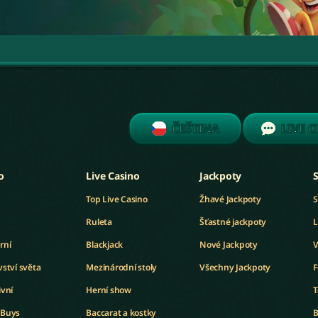
ČEŠTINA
LIVE 
o
Live Casino
Jackpoty
Top Live Casino
Žhavé Jackpoty
S
Ruleta
Šťastné jackpoty
L
rní
Blackjack
Nové Jackpoty
V
vství světa
Mezinárodní stoly
Všechny Jackpoty
F
ivní
Herní show
T
 Buys
Baccarat a kostky
B