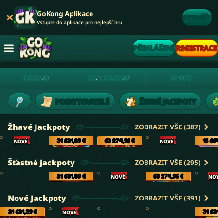
GoKong Aplikace
OTEVŘÍT
Vstupte do aplikace pro nejlepší hru
PŘIHLÁŠENÍ
REGISTRACE
CASINO
LIVE CASINO
SPORT
POSKYTOVATELÉ
ŽHAVÉ JACKPOTY
Žhavé Jackpoty
ZOBRAZIT VŠE (387)
31 631,89 €
63 274,96 €
15 66
NOVÉ
NOVÉ
NOVÉ
NOVÉ
NO
Šťastné jackpoty
ZOBRAZIT VŠE (295)
31 631,89 €
63 274,96 €
NOVÉ
NOVÉ
NOVÉ
NO
Nové Jackpoty
ZOBRAZIT VŠE (391)
31 631,89 €
31 63
NOVÉ
NOVÉ