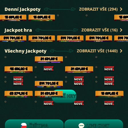
Denní Jackpoty
ZOBRAZIT VŠE (294)
15 664,62 €
15 664,62 €
15 66
NOVÉ
Jackpot hra
ZOBRAZIT VŠE (16)
514 781,05 €
514 781,05 €
514 781,05 €
514 781,05 €
514 78
Všechny Jackpoty
ZOBRAZIT VŠE (1440)
31 631,89 €
NOVÉ
45 656,20 €
31 631,89 €
NOVÉ
NOVÉ
NOVÉ
NOVÉ
NOVÉ
NOVÉ
514 781,05 €
NOVÉ
NOVÉ
NOVÉ
63 274,96 €
31 631,89 €
15 664,62 €
NOVÉ
DALŠÍ HRY
NOVÉ
NOVÉ
NOVÉ
ČEŠTINA
LIVE CHAT