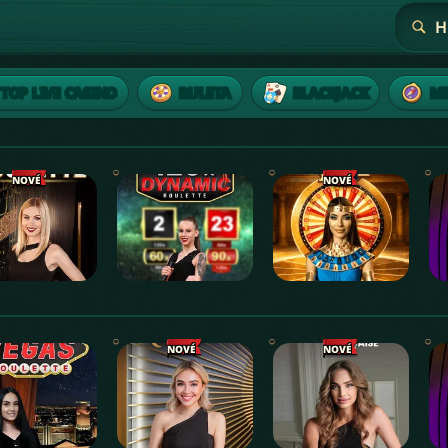
H
TOP LIVE CASINO
RULETA
BLACKJACK
ME
NOVÉ
NOVÉ
NOVÉ
NOVÉ