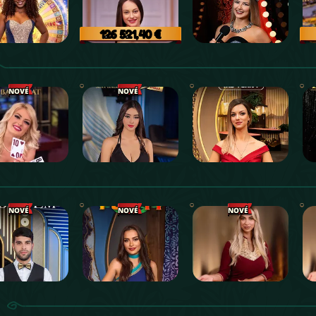
126 521,40 €
NOVÉ
NOVÉ
NOVÉ
NOVÉ
NOVÉ