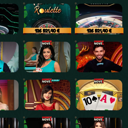
126 521,40 €
126 521,40 €
NOVÉ
NOVÉ
NOVÉ
NOVÉ
NOVÉ
NOVÉ