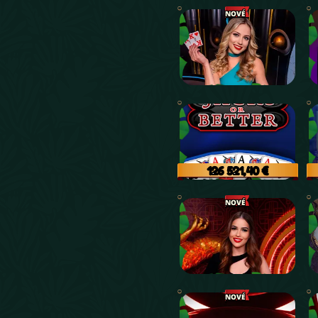
NOVÉ
126 521,40 €
NOVÉ
NOVÉ