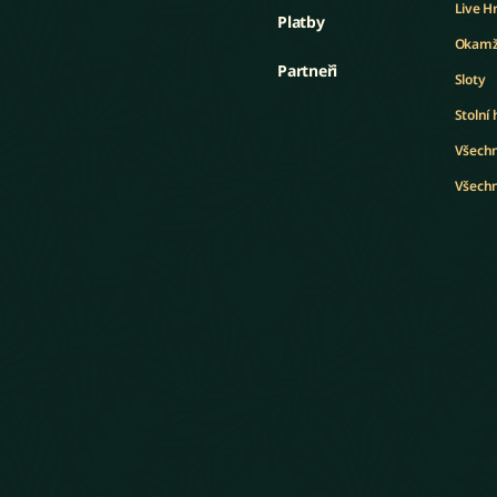
Live H
Platby
Okamži
Partneři
Sloty
Stolní 
Všechn
Všech