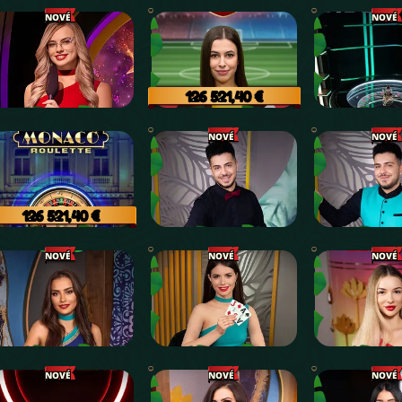
NOVÉ
NOVÉ
126 521,40 €
NOVÉ
NOVÉ
126 521,40 €
NOVÉ
NOVÉ
NOVÉ
NOVÉ
NOVÉ
NOVÉ