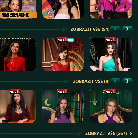
126 521,40 €
ZOBRAZIT VŠE (51)
NOVÉ
NOVÉ
ZOBRAZIT VŠE (9)
NOVÉ
NOVÉ
NOVÉ
ZOBRAZIT VŠE (267)