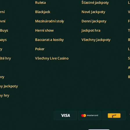
Ruleta
Šťastné jackpoty
L
rní
Blackjack
Nové Jackpoty
V
ivní
Mezinárodní stoly
Denní Jackpoty
F
 Buys
Herní show
Jackpot hra
T
ays
Baccarat a kostky
Všechny Jackpoty
B
ry
Poker
L
té hry
Všechny Live Casino
S
A
hry
B
y Jackpoty
ny hry