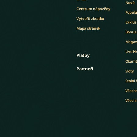
Nové
Centrum nápovědy
Populá
Vytvořit zkratku
Exkluz
Mapa stránek
Bonus
Megaw
Live H
Platby
Okamži
Partneři
Sloty
Stolní 
Všechn
Všech