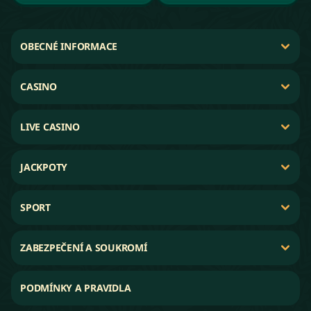
OBECNÉ INFORMACE
CASINO
LIVE CASINO
JACKPOTY
SPORT
ZABEZPEČENÍ A SOUKROMÍ
PODMÍNKY A PRAVIDLA