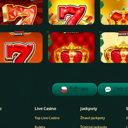
NOVÉ
NOVÉ
ČEŠTINA
LIVE 
o
Live Casino
Jackpoty
Top Live Casino
Žhavé Jackpoty
S
Ruleta
Šťastné jackpoty
L