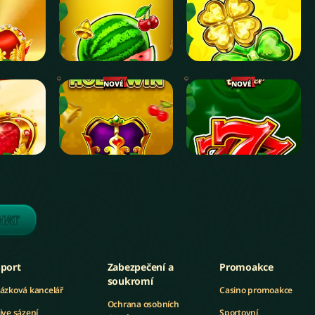
NOVÉ
NOVÉ
CHAT
Sport
Zabezpečení a
Promoakce
soukromí
ázková kancelář
Casino promoakce
Ochrana osobních
ive sázení
Sportovní