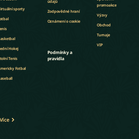
údajů
promoakce
irtuální sporty
Zodpovědné hraní
Výzvy
otbal
Oznámení o cookie
Obchod
enis
Turnaje
asketbal
VIP
ední Hokej
Podmínky a
pravidla
tolní Tenis
mericky Fotbal
aseball
Více