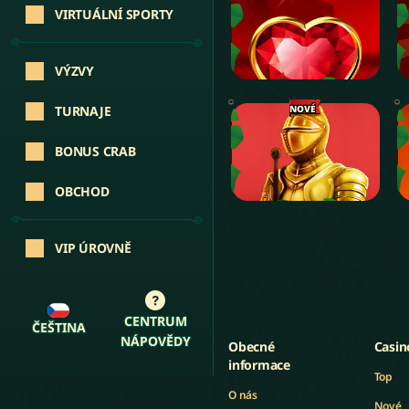
VIRTUÁLNÍ SPORTY
VÝZVY
NOVÉ
TURNAJE
BONUS CRAB
OBCHOD
VIP ÚROVNĚ
CENTRUM
ČEŠTINA
NÁPOVĚDY
Obecné
Casin
informace
Top
O nás
Nové