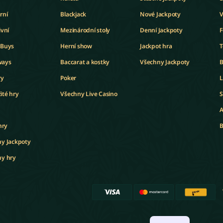
rní
Blackjack
Nové Jackpoty
V
ivní
Mezinárodní stoly
Denní Jackpoty
F
 Buys
Herní show
Jackpot hra
T
ays
Baccarat a kostky
Všechny Jackpoty
B
ry
Poker
L
té hry
Všechny Live Casino
S
A
hry
B
y Jackpoty
ny hry