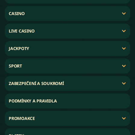
CASINO
LIVE CASINO
JACKPOTY
SPORT
ZABEZPEČENÍ A SOUKROMÍ
PODMÍNKY A PRAVIDLA
PROMOAKCE