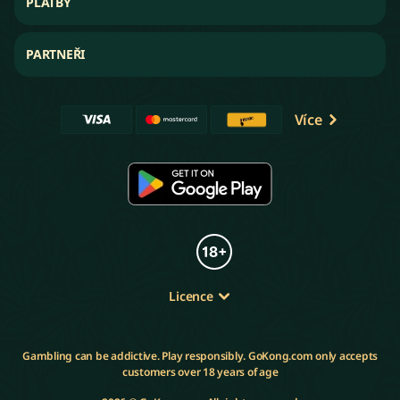
PLATBY
PARTNEŘI
Více
Licence
Gambling can be addictive. Play responsibly.
GoKong.com
only accepts
customers over 18 years of age