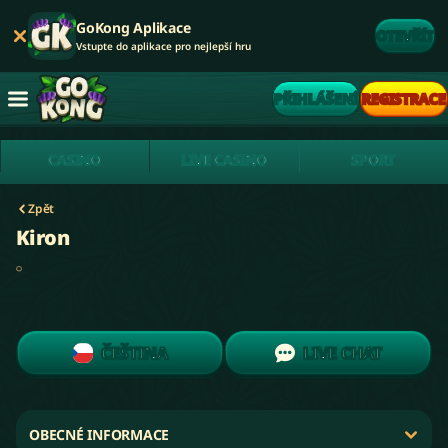
GoKong Aplikace
OTEVŘÍT
Vstupte do aplikace pro nejlepší hru
PŘIHLÁŠENÍ
REGISTRACE
CASINO
LIVE CASINO
SPORT
Zpět
Kiron
ČEŠTINA
LIVE CHAT
OBECNÉ INFORMACE