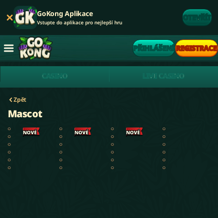
GoKong Aplikace
OTEVŘÍT
Vstupte do aplikace pro nejlepší hru
PŘIHLÁŠENÍ
REGISTRACE
CASINO
LIVE CASINO
Zpět
Mascot
NOVÉ
NOVÉ
NOVÉ