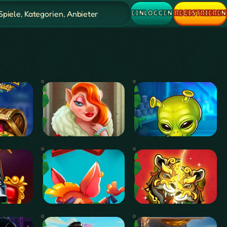
EINLOGGEN
REGISTRIEREN
Spiele, Kategorien, Anbieter