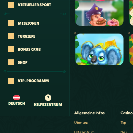
VIRTUELLER SPORT
MISSIONEN
TURNIERE
BONUS CRAB
SHOP
VIP-PROGRAMM
DEUTSCH
HILFEZENTRUM
Allgemeine Infos
Casino
Über uns
Top
Hilfezentrum
Neu