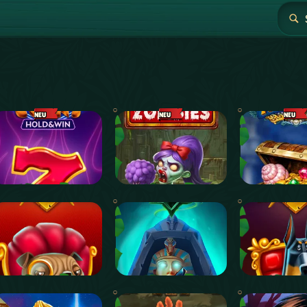
NEU
NEU
NEU