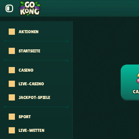
AKTIONEN
STARTSEITE
CASINO
LIVE-CASINO
CA
JACKPOT-SPIELE
SPORT
LIVE-WETTEN