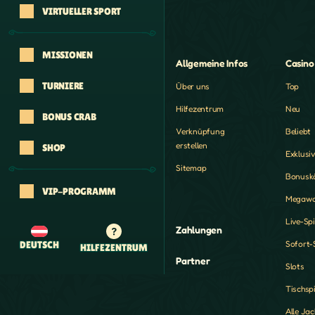
VIRTUELLER SPORT
MISSIONEN
Allgemeine Infos
Casino
TURNIERE
Über uns
Top
Hilfezentrum
Neu
BONUS CRAB
Verknüpfung
Beliebt
erstellen
SHOP
Exklusiv
Sitemap
Bonusk
VIP-PROGRAMM
Megawa
Live-Spi
Zahlungen
Sofort-
DEUTSCH
HILFEZENTRUM
Partner
Slots
Tischspi
Alle Ja