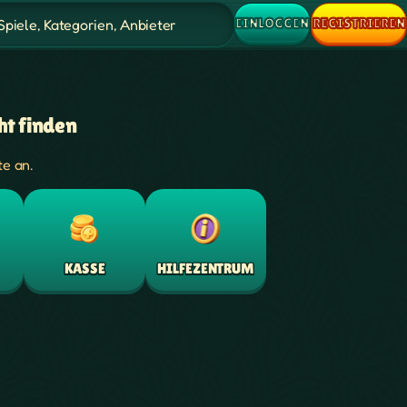
EINLOGGEN
REGISTRIEREN
Spiele, Kategorien, Anbieter
ht finden
te an.
HILFEZENTRUM
KASSE