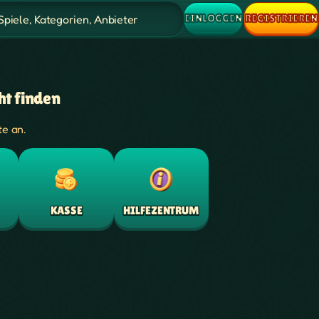
EINLOGGEN
REGISTRIEREN
Spiele, Kategorien, Anbieter
ht finden
te an.
HILFEZENTRUM
KASSE