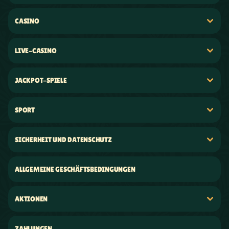
CASINO
LIVE-CASINO
JACKPOT-SPIELE
SPORT
SICHERHEIT UND DATENSCHUTZ
ALLGEMEINE GESCHÄFTSBEDINGUNGEN
AKTIONEN
ZAHLUNGEN