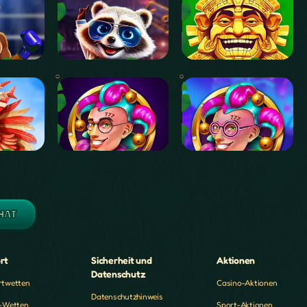
HAT
rt
Sicherheit und
Aktionen
Datenschutz
rtwetten
Casino-Aktionen
Datenschutzhinweis
e-Wetten
Sport-Aktionen