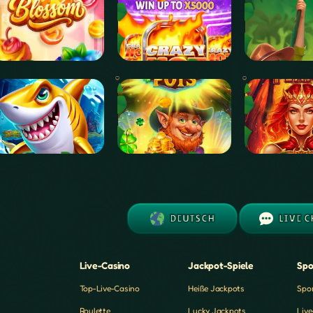
DEUTSCH
LIVE C
Live-Casino
Jackpot-Spiele
Spo
Top-Live-Casino
Heiße Jackpots
Spo
Roulette
Lucky Jackpots
Liv