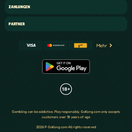
ZAHLUNGEN
PARTNER
Mehr
Gambling can be addictive. Play responsibly.
GoKong.com
only accepts
customers over 18 years of age
2026 ©
GoKong.com
All rights reserved